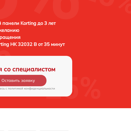
 панели Korting до 3 лет
 желанию
бращения
rting HK 32032 B от 35 минут
я со специалистом
Оставить заявку
есь c
политикой конфиденциальности