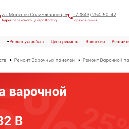
ул. Марселя Салимжанова, 5
+7 (843) 254-50-42
Адрес сервисного центра Korting
Горячая линия
Ремонт устройств
Цена ремонта
Вакансии
Контакт
ств
Ремонт Варочных панелей
Ремонт Варочной па
а варочной
32 B