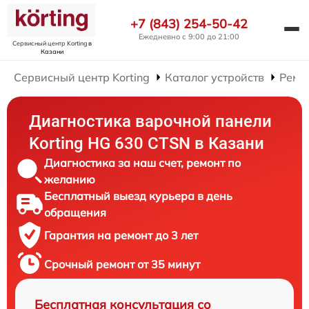
+7 (843) 254-50-42
Ежедневно с 9:00 до 21:00
Сервисный центр Korting
в
Казани
Сервисный центр Korting
Каталог устройств
Ремо
Диагностика варочной панели
Korting HG 630 CTSN в Казани
Диагностика за наш счет, ремонт по
желанию
Бесплатный выезд курьера в день
обращения
Гарантия на ремонт до 3 лет
Срочный ремонт от 35 минут
Бесплатная консультация со