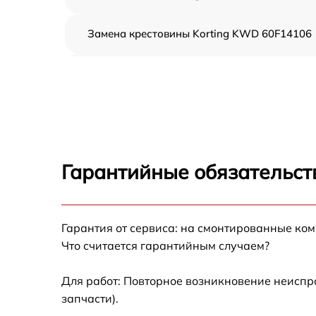
Замена крестовины Korting KWD 60F14106
Корпусный ремонт (замена резинок,
креплений, кнопок) Korting KWD 60F14106
Ремонт платы управления (восстановление)
Korting KWD 60F14106
Замена блока управления Korting KWD
60F14106
Гарантийные обязательст
Ремонт/замена датчика температуры Kortin
KWD 60F14106
Гарантия от сервиса: на смонтированные ко
Замена УБЛ Korting KWD 60F14106
Что считается гарантийным случаем?
Замена циркуляционного насоса Korting
KWD 60F14106
Для работ: Повторное возникновение неиспр
запчасти).
Замена сливного шланга Korting KWD