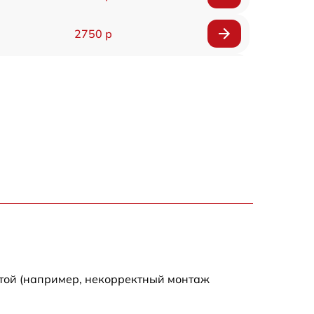
2750 р
850 р
2450 р
1800 р
1100 р
1100 р
1800 р
отой (например, некорректный монтаж
1000 р