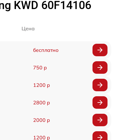
ng KWD 60F14106
Цена
бесплатно
750 р
1200 р
2800 р
2000 р
1200 р