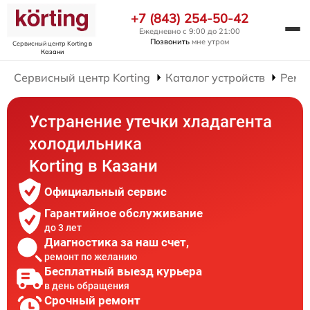
+7 (843) 254-50-42
Ежедневно с 9:00 до 21:00
Позвонить
мне утром
Сервисный центр Korting
в
Казани
Сервисный центр Korting
Каталог устройств
Ремо
Устранение утечки хладагента
холодильника
Korting в Казани
Официальный сервис
Гарантийное обслуживание
до 3 лет
Диагностика за наш счет,
ремонт по желанию
Бесплатный выезд курьера
в день обращения
Срочный ремонт