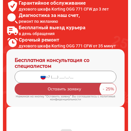
Гарантийное обслуживание
духового шкафа Korting OGG 771 CFW до 3 лет
Диагностика за наш счет,
ремонт по желанию
Бесплатный выезд курьера
в день обращения
Срочный ремонт
духового шкафа Korting OGG 771 CFW от 35 минут
Бесплатная консультация со
специалистом
Оставить заявку
Нажимая на кнопку "Оставить заявку" Вы соглашаетесь c
политикой
конфиденциальности