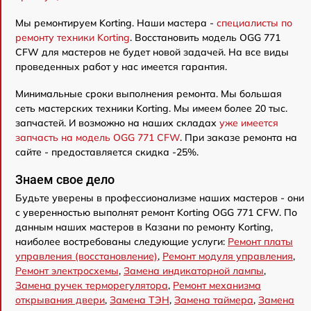
Мы ремонтируем Korting. Наши мастера -
специалисты по
ремонту техники Korting
. Восстановить модель OGG 771
CFW для мастеров не будет новой задачей. На все виды
проведенных работ у нас имеется гарантия.
Минимальные сроки выполнения ремонта. Мы большая
сеть мастерских техники Korting. Мы имеем более 20 тыс.
запчастей. И возможно на наших складах
уже имеется
запчасть на модель OGG 771 CFW
. При заказе ремонта на
сайте - предоставляется скидка -25%.
Знаем свое дело
Будьте уверены в профессионализме наших мастеров - они
с уверенностью выполнят ремонт Korting OGG 771 CFW. По
данным наших мастеров в Казани по ремонту Korting,
наиболее востребованы следующие услуги:
Ремонт платы
управления (восстановление)
,
Ремонт модуля управления
,
Ремонт электросхемы
,
Замена индикаторной лампы
,
Замена ручек терморегулятора
,
Ремонт механизма
открывания двери
,
Замена ТЭН
,
Замена таймера
,
Замена